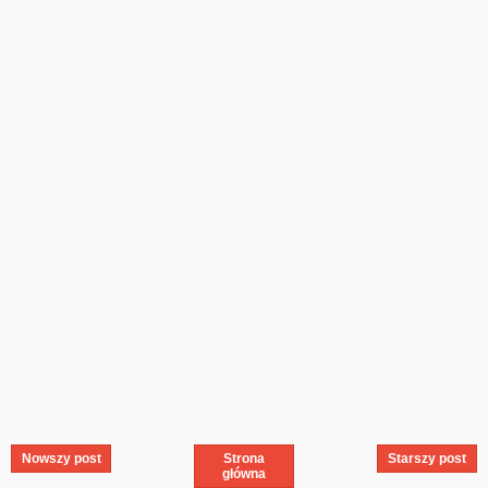
Nowszy post
Strona
Starszy post
główna