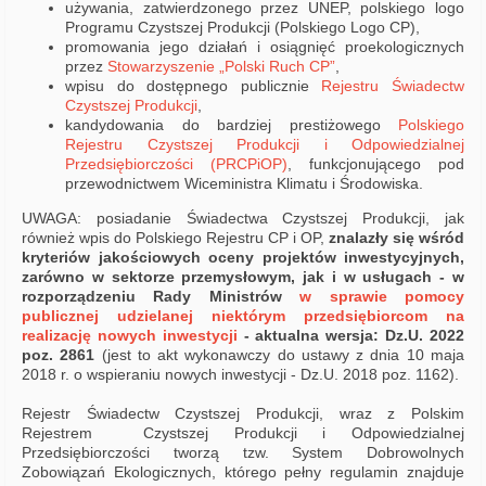
używania, zatwierdzonego przez UNEP, polskiego logo
Programu Czystszej Produkcji (Polskiego Logo CP),
promowania jego działań i osiągnięć proekologicznych
przez
Stowarzyszenie „Polski Ruch CP”
,
wpisu do dostępnego publicznie
Rejestru Świadectw
Czystszej Produkcji
,
kandydowania do bardziej prestiżowego
Polskiego
Rejestru Czystszej Produkcji i Odpowiedzialnej
Przedsiębiorczości (PRCPiOP)
, funkcjonującego pod
przewodnictwem Wiceministra Klimatu i Środowiska.
UWAGA: posiadanie Świadectwa Czystszej Produkcji, jak
również wpis do Polskiego Rejestru CP i OP,
znalazły się wśród
kryteriów jakościowych oceny projektów inwestycyjnych,
zarówno
w sektorze przemysłowym, jak i w usługach - w
rozporządzeniu Rady Ministrów
w sprawie pomocy
publicznej udzielanej niektórym przedsiębiorcom na
realizację nowych inwestycji
- aktualna wersja: Dz.U. 2022
poz. 2861
(jest to akt wykonawczy do ustawy z dnia 10 maja
2018 r. o wspieraniu nowych inwestycji - Dz.U. 2018 poz. 1162).
Rejestr Świadectw Czystszej Produkcji, wraz z Polskim
Rejestrem Czystszej Produkcji i Odpowiedzialnej
Przedsiębiorczości tworzą tzw. System Dobrowolnych
Zobowiązań Ekologicznych, którego pełny regulamin znajduje