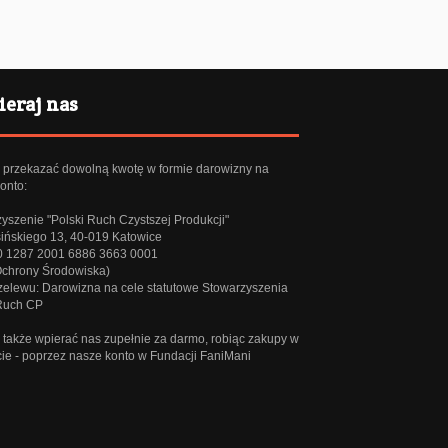
eraj nas
przekazać dowolną kwotę w formie darowizny na
onto:
yszenie "Polski Ruch Czystszej Produkcji"
sińskiego 13, 40-019 Katowice
0 1287 2001 6886 3663 0001
Ochrony Środowiska)
rzelewu: Darowizna na cele statutowe Stowarzyszenia
 Ruch CP
także wpierać nas zupełnie za darmo, robiąc zakupy w
cie - poprzez
nasze konto w Fundacji FaniMani