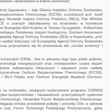
tawiane i dyskutowane w trakcie seminarium.
rzej Jagusiewicz – były Główny Inspektor Ochrony Środowiska,
zpieczeństwa Chemicznego (ICCSS), uczestniczyli prof. Jozef
ący Norweski Instytut Ochrony Powietrza (NILU), Pan Whicher
CE o ocenach oddziaływania na środowisko w kontekście
m Energetyki AGH Kraków, dr Tomasz Szczygielski - Politechnika
zentująca Państwowy Instytut Geologiczny. Gościem honorowym
jskiej Agencji Ochrony Środowiska (EEA) w Kopenhadze, prof.
cy wykład dotyczący roli Europejskiej Agencji Ochrony Środowiska
raz przyczynianiu się do promowania idei „circular economy” i
konsorcjum ICENIL. Jest to pierwszy tego typu polski podmiot,
technologii energetycznych oraz zmniejszeniem ryzyka skażeń
dzania substancjami toksycznymi i odpadami przez zakłady
ędzynarodowe Centrum Bezpieczeństwa Chemicznego (ICCSS),
) i NILU Polska oraz Centrum Energetyki Akademii Górniczo-
cji na środowisko, wiodącymi wydarzeniami programu CHEMSS
Cyber-bezpieczeństwo i niezawodność przemysłowych systemów
a Chemicznego, Ukraińskie Forum Bezpieczeństwa Chemicznego,
delegacja chińska przedstawił politykę i potrzeby Chin w zakresie
go oraz Forum Technologii Podwójnego Przeznaczenia, gdzie