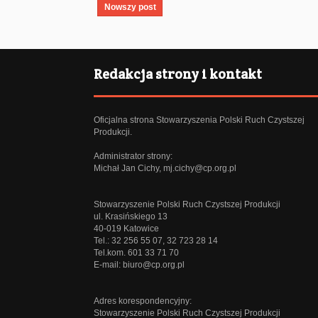
Nowszy post
Redakcja strony i kontakt
Oficjalna strona Stowarzyszenia Polski Ruch Czystszej
Produkcji.
Administrator strony:
Michał Jan Cichy,
mj.cichy@cp.org.pl
Stowarzyszenie Polski Ruch Czystszej Produkcji
ul. Krasińskiego 13
40-019 Katowice
Tel.: 32 256 55 07, 32 723 28 14
Tel.kom. 601 33 71 70
E-mail:
biuro@cp.org.pl
Adres korespondencyjny:
Stowarzyszenie Polski Ruch Czystszej Produkcji