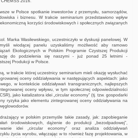
ty CHEMSS 2016.
wsze w Polsce spotkanie inwestorów z przemysłu, samorządów,
odowiska i biznesu. W trakcie seminarium przedstawiono wpływ
ą ekonomiczną korzyści środowiskowych i społecznych związanych
l. Marka Wasilewskiego, uczestniczyło w dyskusji panelowej. W
myśli wiodącej panelu uzyskaliśmy możliwość aby ramowo
zań Ekologicznych w Polskim Programie Czystszej Produkcji
azję do podzielenia się naszymi - już ponad 25 letnimi -
tszej Produkcji w Polsce.
ą, w trakcie której uczestnicy seminarium mieli okazję wysłuchać
tegrowanej oceny oddziaływania w następujących aspektach: jako
wego, w kontekście oddziaływań transgranicznych, najlepszych
integrowanej oceny wpływu, w tym społecznej odpowiedzialności
CSR), jako katalizatora idei „circular economy” (tj. tzw. gospodarki
ny ryzyka jako elementu zintegrowanej oceny oddziaływania na
 węglowodorów.
drażający w polskim przemyśle takie zasady, jak: zapobieganie
iałań środowiskowych, dążenie do produkcji „bezodpadowej”,
wanie idei „circular economy” oraz analiza oddziaływań
yklu życia wyrobu, włączając w to również fazę projektowania, w