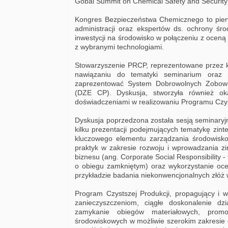
Gobal Summit on Chemical Safety and Securi
Kongres Bezpieczeństwa Chemicznego to pier
administracji oraz ekspertów ds. ochrony śr
inwestycji na środowisko w połączeniu z ocen
z wybranymi technologiami.
Stowarzyszenie PRCP, reprezentowane przez ko
nawiązaniu do tematyki seminarium oraz 
zaprezentować System Dobrowolnych Zobowią
(DZE CP). Dyskusja, stworzyła również ok
doświadczeniami w realizowaniu Programu Czys
Dyskusja poprzedzona została sesją seminaryjn
kilku prezentacji podejmujących tematykę zin
kluczowego elementu zarządzania środowisko
praktyk w zakresie rozwoju i wprowadzania z
biznesu (ang. Corporate Social Responsibility - 
o obiegu zamkniętym) oraz wykorzystanie oce
przykładzie badania niekonwencjonalnych złóż
Program Czystszej Produkcji, propagujący i w
zanieczyszczeniom, ciągłe doskonalenie dz
zamykanie obiegów materiałowych, promo
środowiskowych w możliwie szerokim zakresie c