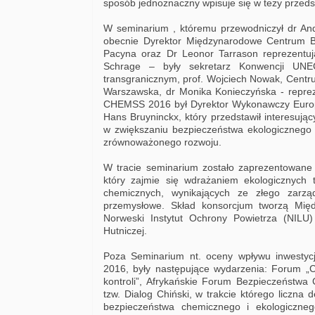
sposób jednoznaczny wpisuje się w tezy przeds
W seminarium , któremu przewodniczył dr And
obecnie Dyrektor Międzynarodowe Centrum Be
Pacyna oraz Dr Leonor Tarrason reprezentuj
Schrage – były sekretarz Konwencji UNE
transgranicznym, prof. Wojciech Nowak, Centru
Warszawska, dr Monika Konieczyńska - repre
CHEMSS 2016 był Dyrektor Wykonawczy Europe
Hans Bruyninckx, który przedstawił interesują
w zwiększaniu bezpieczeństwa ekologicznego o
zrównoważonego rozwoju.
W tracie seminarium zostało zaprezentowane 
który zajmie się wdrażaniem ekologicznych 
chemicznych, wynikających ze złego zarzą
przemysłowe. Skład konsorcjum tworzą Mi
Norweski Instytut Ochrony Powietrza (NILU
Hutniczej.
Poza Seminarium nt. oceny wpływu inwesty
2016, były następujące wydarzenia: Forum „
kontroli”, Afrykańskie Forum Bezpieczeństw
tzw. Dialog Chiński, w trakcie którego liczna 
bezpieczeństwa chemicznego i ekologiczne