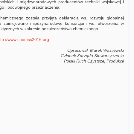
polskich i międzynarodowych producentów techniki wojskowej i
ego i podwójnego przeznaczenia.
micznego została przyjęta deklaracja ws. rozwoju globalnej
że zainicjowano międzynarodowe konsorcjum ws. utworzenia w
ktycznych w zakresie bezpieczeństwa chemicznego.
ttp://www.chemss2016.org
.
Opracował: Marek Wasilewski
Członek Zarządu Stowarzyszenia
Polski Ruch Czystszej Produkcji