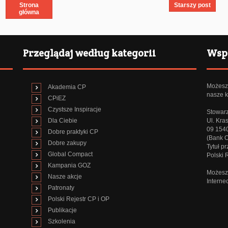
Strona
Starszy post
główna
Przeglądaj według kategorii
Wspi
Możesz 
Akademia CP
nasze k
CPiEZ
Czystsze Inspiracje
Stowarz
Dla Ciebie
Ul. Kra
09 154
Dobre praktyki CP
(Bank 
Dobre zakupy
Tytuł p
Global Compact
Polski
Kampania GOZ
Możesz 
Nasze akcje
Interne
Patronaty
Polski Rejestr CP i OP
Publikacje
Szkolenia