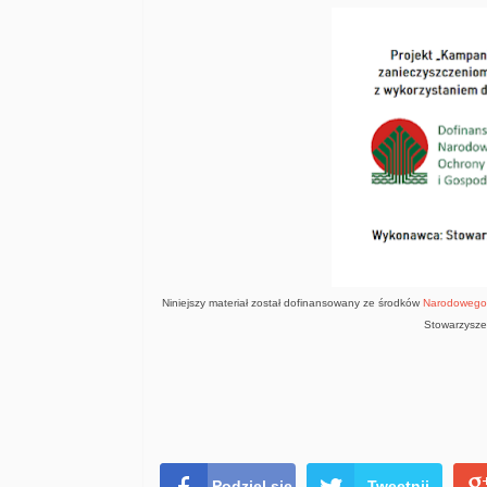
Niniejszy materiał został dofinansowany ze środków
Narodowego 
Stowarzyszen
Podziel się
Tweetnij