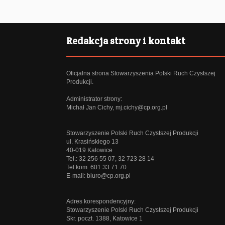
Redakcja strony i kontakt
Oficjalna strona Stowarzyszenia Polski Ruch Czystszej
Produkcji.
Administrator strony:
Michał Jan Cichy,
mj.cichy@cp.org.pl
Stowarzyszenie Polski Ruch Czystszej Produkcji
ul. Krasińskiego 13
40-019 Katowice
Tel.: 32 256 55 07, 32 723 28 14
Tel.kom. 601 33 71 70
E-mail:
biuro@cp.org.pl
Adres korespondencyjny:
Stowarzyszenie Polski Ruch Czystszej Produkcji
Skr. poczt. 1388, Katowice 1