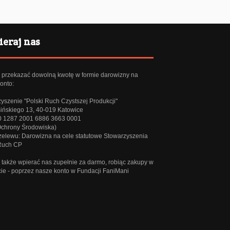
eraj nas
przekazać dowolną kwotę w formie darowizny na
onto:
yszenie "Polski Ruch Czystszej Produkcji"
sińskiego 13, 40-019 Katowice
0 1287 2001 6886 3663 0001
Ochrony Środowiska)
rzelewu: Darowizna na cele statutowe Stowarzyszenia
 Ruch CP
także wpierać nas zupełnie za darmo, robiąc zakupy w
cie - poprzez
nasze konto w Fundacji FaniMani