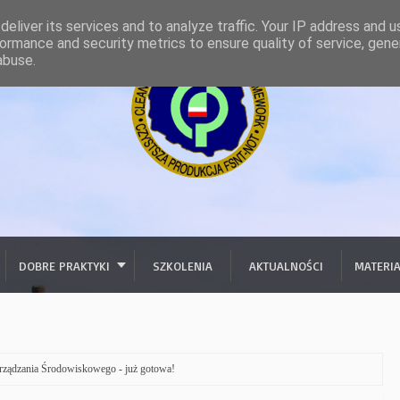
eliver its services and to analyze traffic. Your IP address and 
ormance and security metrics to ensure quality of service, gen
abuse.
DOBRE PRAKTYKI
SZKOLENIA
AKTUALNOŚCI
MATERI
rządzania Środowiskowego - już gotowa!