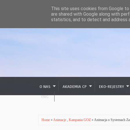
This site uses cookies from Google to d
are shared with Google along with perf
statistics, and to detect and address 
O NAS
AKADEMIA CP
EKO-REJESTRY
ENG
Home
»
Animacje
,
Kampania GOZ
» Animacja o Systemach Za