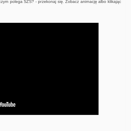
czym polega SZŚ? - przekonaj się. Zobacz animację albo klikając