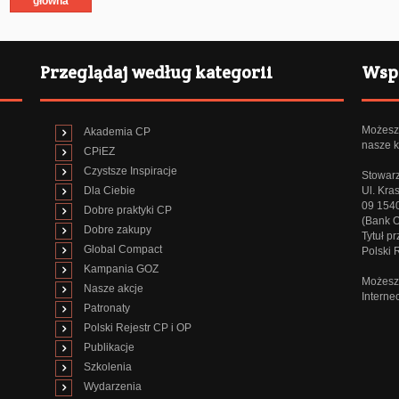
główna
Przeglądaj według kategorii
Wspi
Możesz 
Akademia CP
nasze k
CPiEZ
Czystsze Inspiracje
Stowarz
Dla Ciebie
Ul. Kra
09 154
Dobre praktyki CP
(Bank 
Dobre zakupy
Tytuł p
Global Compact
Polski
Kampania GOZ
Możesz 
Nasze akcje
Interne
Patronaty
Polski Rejestr CP i OP
Publikacje
Szkolenia
Wydarzenia