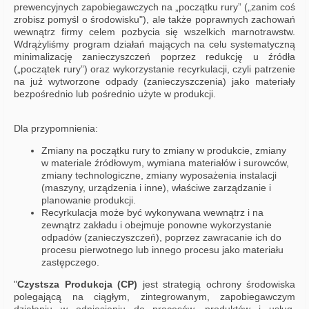
prewencyjnych zapobiegawczych na „początku rury” („zanim coś
zrobisz pomyśl o środowisku"), ale także poprawnych zachowań
wewnątrz firmy celem pozbycia się wszelkich marnotrawstw.
Wdrążyliśmy program działań mających na celu systematyczną
mini­malizację zanieczyszczeń poprzez redukcję u źródła
(„początek rury”) oraz wykorzystanie recyrkulacji, czyli patrzenie
na już wytworzone odpady (zanieczyszczenia) jako materiały
bezpośrednio lub pośrednio użyte w produkcji.
Dla przypomnienia:
Zmiany na początku rury to zmiany w produkcie, zmiany
w materiale źródłowym, wymiana materiałów i surowców,
zmiany technologiczne, zmiany wyposażenia instalacji
(maszyny, urządzenia i inne), właściwe zarządzanie i
planowanie produkcji.
Recyrkulacja może być wykonywana wewnątrz i na
zewnątrz zakładu i obejmuje ponowne wykorzystanie
odpadów (zanieczyszczeń), poprzez zawracanie ich do
procesu pierwot­nego lub innego procesu jako materiału
zastępczego.
"
Czystsza Produkcja (CP)
jest strategią ochrony środowiska
polegającą na ciągłym, zintegrowanym, zapobiegawczym