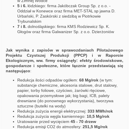
w Zimnej Wódce
5 i 6.
łódzkiego: firma Jakóbczak Group Sp. z o.o. -
Oddział w Konewce oraz firma MET-STAL sp jawna D.
Urbański, P. Zaskórski z siedzibą w Piotrkowie
Trybunalskim
7 i 8.
dolnośląskiego: firma KMS Rodziewicz Sp. K.
Głogów oraz firma Galwanizer Sp. z o.o. Dzierżoniów
Jak wynika z zapisów w sprawozdaniach Pilotażowego
Projektu Czystszej Produkcji (PPCP) i w Raporcie
Ekologicznym, ww. firmy osiągnęły: efekty środowiskowe,
gospodarcze i społeczne, które łącznie przedstawiają się
następująco
:
Redukcja ilości odpadów ogółem:
68 Mg/rok
(w tym:
substancje chemiczne, akcesoria stalowe, drut stalowy,
papier, torby foliowe, czyściwo, żarówki rtęciowe,
opakowania przemysłowe jak; big bagi, ICB, palety
drewniane (do ponownego wykorzystania), tworzywa
sztuczne (butelki na wody)
Redukcja zużycia energii elektrycznej:
333 MWh/rok
Redukcja zużycia węgla kamiennego:
10,5 Mg/rok
Uratowanie przed wycięciem
45 - 70 drzew
Redukcja emisji CO2 do atmosfery:
251,5 Mg/rok