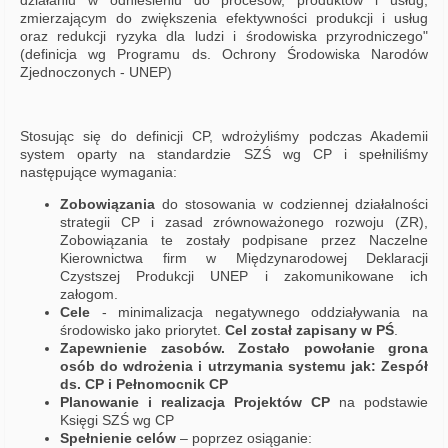
działaniu w odniesieniu do procesów, produktów i usług,
zmierzającym do zwiększenia efektywności produkcji i usług
oraz redukcji ryzyka dla ludzi i środowiska przyrodniczego"
(definicja wg Programu ds. Ochrony Środowiska Narodów
Zjednoczonych - UNEP)
Stosując się do definicji CP, wdrożyliśmy podczas Akademii
system oparty na standardzie SZŚ wg CP i spełniliśmy
następujące wymagania:
Zobowiązania
do stosowania w codziennej działalności
strategii CP i zasad zrównoważonego rozwoju (ZR),
Zobowiązania te zostały podpisane przez Naczelne
Kierownictwa firm w Międzynarodowej Deklaracji
Czystszej Produkcji UNEP i zakomunikowane ich
załogom.
Cele
- minimalizacja negatywnego oddziaływania na
środowisko jako priorytet.
Cel został zapisany w PŚ
.
Zapewnienie zasobów. Zostało powołanie grona
osób do wdrożenia i utrzymania systemu jak: Zespół
ds. CP i Pełnomocnik CP
Planowanie i realizacja Projektów CP
na podstawie
Księgi SZŚ wg CP
Spełnienie celów
– poprzez osiąganie: