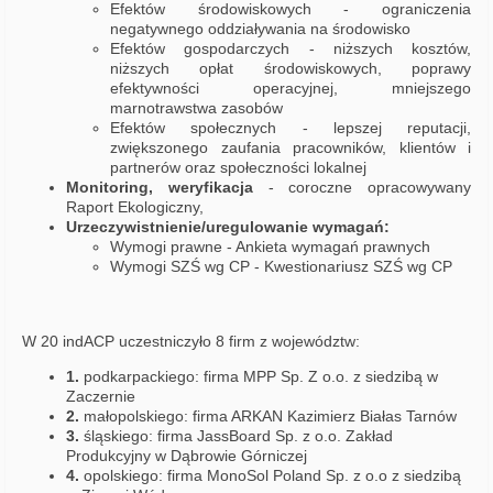
Efektów środowiskowych - ograniczenia
negatywnego oddziaływania na środowisko
Efektów gospodarczych - niższych kosztów,
niższych opłat środowiskowych, poprawy
efektywności operacyjnej, mniejszego
marnotrawstwa zasobów
Efektów społecznych - lepszej reputacji,
zwiększonego zaufania pracowników, klientów i
partnerów oraz społeczności lokalnej
Monitoring, weryfikacja
- coroczne opracowywany
Raport Ekologiczny,
Urzeczywistnienie/uregulowanie wymagań:
Wymogi prawne - Ankieta wymagań prawnych
Wymogi SZŚ wg CP - Kwestionariusz SZŚ wg CP
W 20 indACP uczestniczyło 8 firm z województw:
1.
podkarpackiego: firma MPP Sp. Z o.o. z siedzibą w
Zaczernie
2.
małopolskiego: firma ARKAN Kazimierz Białas Tarnów
3.
śląskiego: firma JassBoard Sp. z o.o. Zakład
Produkcyjny w Dąbrowie Górniczej
4.
opolskiego: firma MonoSol Poland Sp. z o.o z siedzibą