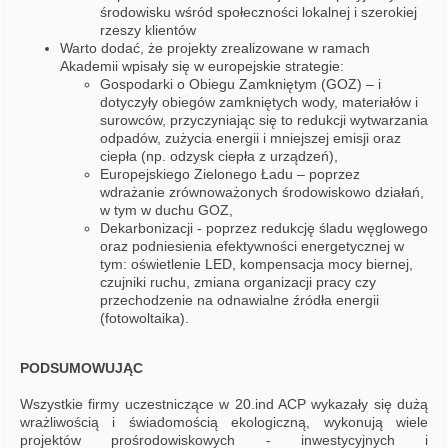
środowisku wśród społeczności lokalnej i szerokiej
rzeszy klientów
Warto dodać, że projekty zrealizowane w ramach
Akademii wpisały się w europejskie strategie:
Gospodarki o Obiegu Zamkniętym (GOZ) – i
dotyczyły obiegów zamkniętych wody, materiałów i
surowców, przyczyniając się to redukcji wytwarzania
odpadów, zużycia energii i mniejszej emisji oraz
ciepła (np. odzysk ciepła z urządzeń),
Europejskiego Zielonego Ładu – poprzez
wdrażanie zrównoważonych środowiskowo działań,
w tym w duchu GOZ,
Dekarbonizacji - poprzez redukcję śladu węglowego
oraz podniesienia efektywności energetycznej w
tym: oświetlenie LED, kompensacja mocy biernej,
czujniki ruchu, zmiana organizacji pracy czy
przechodzenie na odnawialne źródła energii
(fotowoltaika).
PODSUMOWUJĄC
Wszystkie firmy uczestniczące w 20.ind ACP wykazały się dużą
wrażliwością i świadomością ekologiczną, wykonują wiele
projektów prośrodowiskowych - inwestycyjnych i