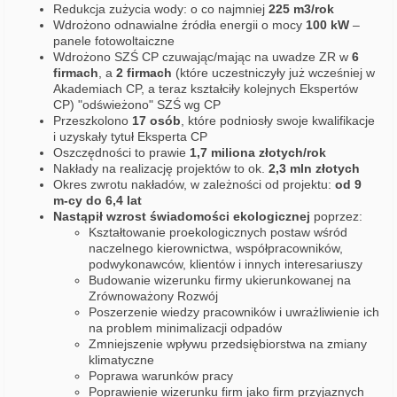
Redukcja zużycia wody: o co najmniej
225 m3/rok
Wdrożono odnawialne źródła energii o mocy
100 kW
–
panele fotowoltaiczne
Wdrożono SZŚ CP czuwając/mając na uwadze ZR w
6
firmach
, a
2 firmach
(które uczestniczyły już wcześniej w
Akademiach CP, a teraz kształciły kolejnych Ekspertów
CP) "odświeżono" SZŚ wg CP
Przeszkolono
17 osób
, które podniosły swoje kwalifikacje
i uzyskały tytuł Eksperta CP
Oszczędności to prawie
1,7 miliona złotych/rok
Nakłady na realizację projektów to ok.
2,3 mln złotych
Okres zwrotu nakładów, w zależności od projektu:
od 9
m-cy do 6,4 lat
Nastąpił wzrost świadomości ekologicznej
poprzez:
Kształtowanie proekologicznych postaw wśród
naczelnego kierownictwa, współpracowników,
podwykonawców, klientów i innych interesariuszy
Budowanie wizerunku firmy ukierunkowanej na
Zrównoważony Rozwój
Poszerzenie wiedzy pracowników i uwrażliwienie ich
na problem minimalizacji odpadów
Zmniejszenie wpływu przedsiębiorstwa na zmiany
klimatyczne
Poprawa warunków pracy
Poprawienie wizerunku firm jako firm przyjaznych