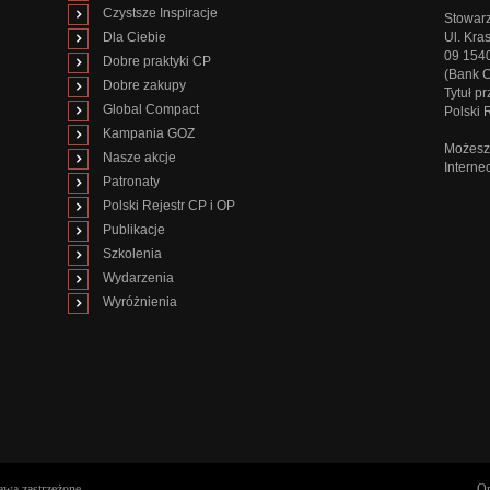
Czystsze Inspiracje
Stowarz
Dla Ciebie
Ul. Kra
09 154
Dobre praktyki CP
(Bank 
Dobre zakupy
Tytuł p
Global Compact
Polski
Kampania GOZ
Możesz 
Nasze akcje
Interne
Patronaty
Polski Rejestr CP i OP
Publikacje
Szkolenia
Wydarzenia
Wyróżnienia
awa zastrzeżone.
Op