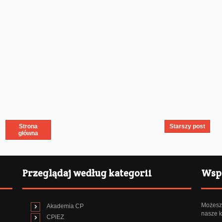
Strona
Starszy post
główna
Przeglądaj według kategorii
Wspi
Możesz 
Akademia CP
nasze k
CPiEZ