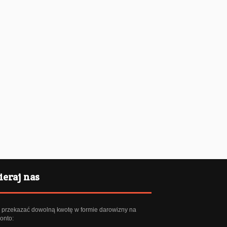
eraj nas
przekazać dowolną kwotę w formie darowizny na
onto: