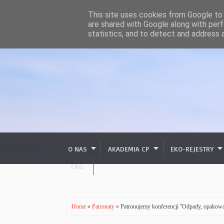
This site uses cookies from Google to d
are shared with Google along with perf
statistics, and to detect and address 
O NAS
AKADEMIA CP
EKO-REJESTRY
ENG
Home
»
Patronaty
» Patronujemy konferencji ''Odpady, opakowa