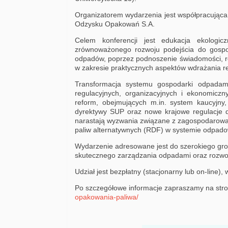
Organizatorem wydarzenia jest współpracująca
Odzysku Opakowań S.A.
Celem konferencji jest edukacja ekologi
zrównoważonego rozwoju podejścia do gospo
odpadów, poprzez podnoszenie świadomości, r
w zakresie praktycznych aspektów wdrażania re
Transformacja systemu gospodarki odpadam
regulacyjnych, organizacyjnych i ekonomicz
reform, obejmujących m.in. system kaucyjny
dyrektywy SUP oraz nowe krajowe regulacje
narastają wyzwania związane z zagospodarowani
paliw alternatywnych (RDF) w systemie odpad
Wydarzenie adresowane jest do szerokiego gron
skutecznego zarządzania odpadami oraz rozwo
Udział jest bezpłatny (stacjonarny lub on-line)
Po szczegółowe informacje zapraszamy na stro
opakowania-paliwa/