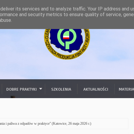
eliver its services and to analyze traffic. Your IP address and 
ormance and security metrics to ensure quality of service, gen
abuse.
DOBRE PRAKTYKI
SZKOLENIA
AKTUALNOŚCI
MATERI
nia i paliwa z odpadów w praktyce'' (Katowice, 26 maja 2026 r.)