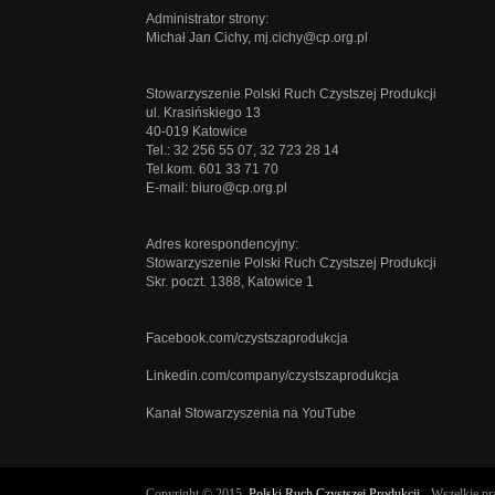
Administrator strony:
Michał Jan Cichy,
mj.cichy@cp.org.pl
Stowarzyszenie Polski Ruch Czystszej Produkcji
ul. Krasińskiego 13
40-019 Katowice
Tel.: 32 256 55 07, 32 723 28 14
Tel.kom. 601 33 71 70
E-mail:
biuro@cp.org.pl
Adres korespondencyjny:
Stowarzyszenie Polski Ruch Czystszej Produkcji
Skr. poczt. 1388, Katowice 1
Facebook.com/czystszaprodukcja
Linkedin.com/company/czystszaprodukcja
Kanał Stowarzyszenia na YouTube
Copyright © 2015.
Polski Ruch Czystszej Produkcji
- Wszelkie pr