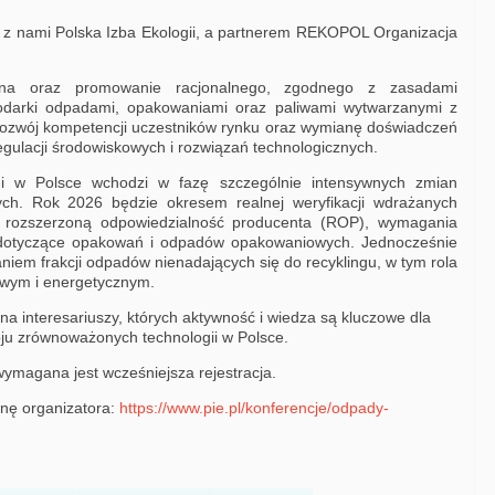
 z nami Polska Izba Ekologii, a partnerem REKOPOL Organizacja
czna oraz promowanie racjonalnego, zgodnego z zasadami
darki odpadami, opakowaniami oraz paliwami wytwarzanymi z
ozwój kompetencji uczestników rynku oraz wymianę doświadczeń
gulacji środowiskowych i rozwiązań technologicznych.
i w Polsce wchodzi w fazę szczególnie intensywnych zmian
nych. Rok 2026 będzie okresem realnej weryfikacji wdrażanych
, rozszerzoną odpowiedzialność producenta (ROP), wymagania
 dotyczące opakowań i odpadów opakowaniowych. Jednocześnie
em frakcji odpadów nienadających się do recyklingu, w tym rola
owym i energetycznym.
a interesariuszy, których aktywność i wiedza są kluczowe dla
ju zrównoważonych technologii w Polsce.
, wymagana jest wcześniejsza rejestracja.
nę organizatora:
https://www.pie.pl/konferencje/odpady-