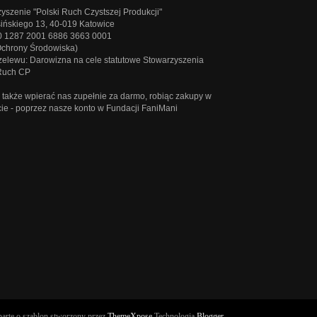
yszenie "Polski Ruch Czystszej Produkcji"
sińskiego 13, 40-019 Katowice
0 1287 2001 6886 3663 0001
Ochrony Środowiska)
rzelewu: Darowizna na cele statutowe Stowarzyszenia
 Ruch CP
także wpierać nas zupełnie za darmo, robiąc zakupy w
cie - poprzez
nasze konto w Fundacji FaniMani
arte o szablon stworzony przez
ThemeXpose
Technologia
Blogger