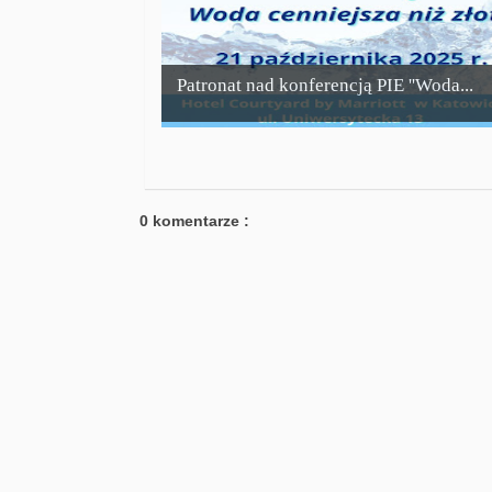
Patronat nad konferencją PIE ''Woda...
0 komentarze :