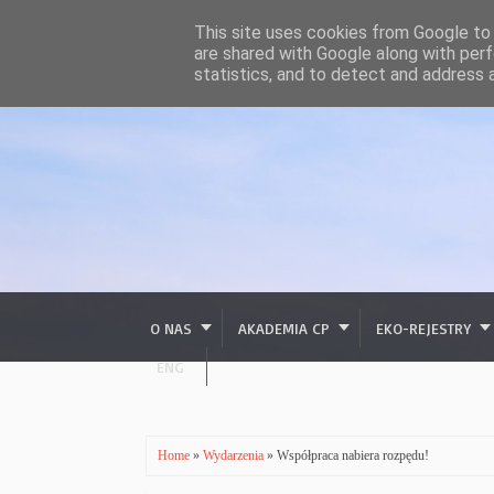
This site uses cookies from Google to d
are shared with Google along with perf
statistics, and to detect and address 
O NAS
AKADEMIA CP
EKO-REJESTRY
ENG
Home
»
Wydarzenia
» Współpraca nabiera rozpędu!