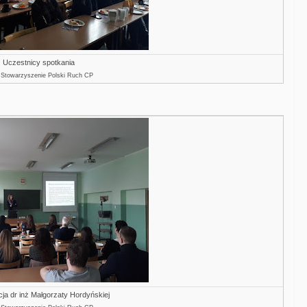
Uczestnicy spotkania
: Stowarzyszenie Polski Ruch CP
ja dr inż Małgorzaty Hordyńskiej