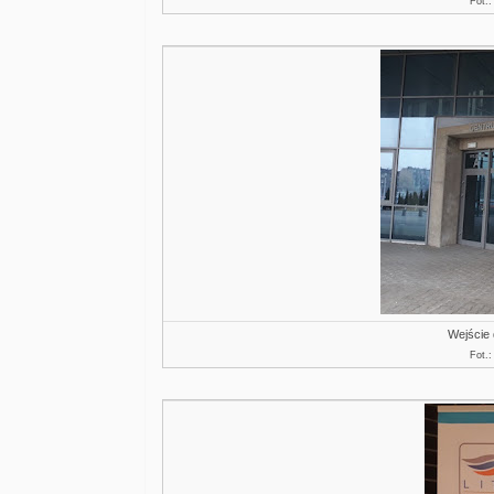
Fot.
Wejście
Fot.