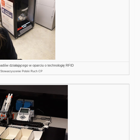
padów działającego w oparciu o technologię RFID
: Stowarzyszenie Polski Ruch CP