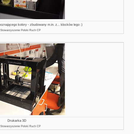
znającego kolory - zbudowany m.in. z... klocków lego :)
: Stowarzyszenie Polski Ruch CP
Drukarka 3D
: Stowarzyszenie Polski Ruch CP