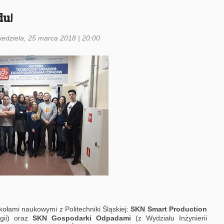
du!
niedziela, 25 marca 2018 | 20:00
ołami naukowymi z Politechniki Śląskiej:
SKN Smart Production
rgii) oraz
SKN Gospodarki Odpadami
(z Wydziału Inżynierii