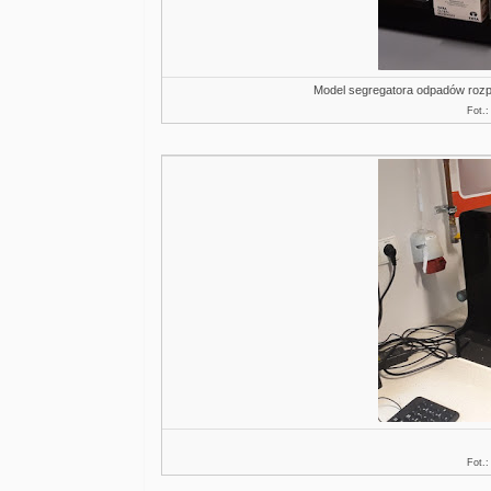
Model segregatora odpadów rozpo
Fot.
Fot.