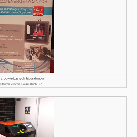
 z odwiedzanych laboratoriów
: Stowarzyszenie Polski Ruch CP