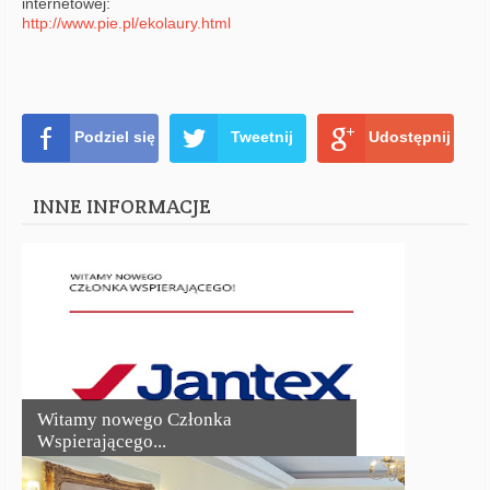
internetowej:
http://www.pie.pl/ekolaury.html
Podziel się
Tweetnij
Udostępnij
INNE INFORMACJE
Witamy nowego Członka
Wspierającego...