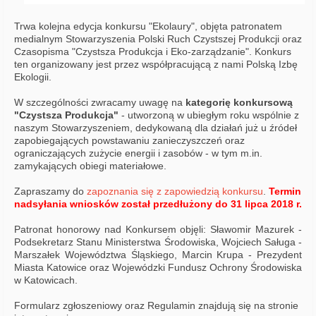
Trwa kolejna edycja konkursu "Ekolaury", objęta patronatem
medialnym Stowarzyszenia Polski Ruch Czystszej Produkcji oraz
Czasopisma "Czystsza Produkcja i Eko-zarządzanie". Konkurs
ten organizowany jest przez współpracującą z nami Polską Izbę
Ekologii.
W szczególności zwracamy uwagę na
kategorię konkursową
"Czystsza Produkcja"
- utworzoną w ubiegłym roku wspólnie z
naszym Stowarzyszeniem, dedykowaną dla działań już u źródeł
zapobiegających powstawaniu zanieczyszczeń oraz
ograniczających zużycie energii i zasobów - w tym m.in.
zamykających obiegi materiałowe.
Zapraszamy do
zapoznania się z zapowiedzią konkursu
.
Termin
nadsyłania wniosków został przedłużony do 31 lipca 2018 r.
Patronat honorowy nad Konkursem objęli: Sławomir Mazurek -
Podsekretarz Stanu Ministerstwa Środowiska, Wojciech Saługa -
Marszałek Województwa Śląskiego, Marcin Krupa - Prezydent
Miasta Katowice oraz Wojewódzki Fundusz Ochrony Środowiska
w Katowicach.
Formularz zgłoszeniowy oraz Regulamin znajdują się na stronie