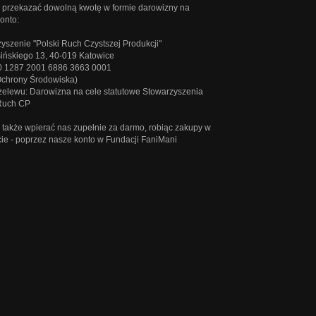
przekazać dowolną kwotę w formie darowizny na
onto:
yszenie "Polski Ruch Czystszej Produkcji"
sińskiego 13, 40-019 Katowice
0 1287 2001 6886 3663 0001
Ochrony Środowiska)
rzelewu: Darowizna na cele statutowe Stowarzyszenia
 Ruch CP
także wpierać nas zupełnie za darmo, robiąc zakupy w
cie - poprzez
nasze konto w Fundacji FaniMani