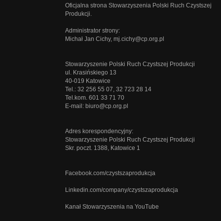
Oficjalna strona Stowarzyszenia Polski Ruch Czystszej
Produkcji.
Administrator strony:
Michał Jan Cichy,
mj.cichy@cp.org.pl
Stowarzyszenie Polski Ruch Czystszej Produkcji
ul. Krasińskiego 13
40-019 Katowice
Tel.: 32 256 55 07, 32 723 28 14
Tel.kom. 601 33 71 70
E-mail:
biuro@cp.org.pl
Adres korespondencyjny:
Stowarzyszenie Polski Ruch Czystszej Produkcji
Skr. poczt. 1388, Katowice 1
Facebook.com/czystszaprodukcja
Linkedin.com/company/czystszaprodukcja
Kanał Stowarzyszenia na YouTube