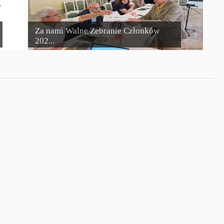
Za nami Walne Zebranie Członków
202...