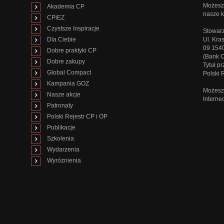
Możesz 
Akademia CP
nasze k
CPiEZ
Czystsze Inspiracje
Stowarz
Dla Ciebie
Ul. Kra
09 154
Dobre praktyki CP
(Bank 
Dobre zakupy
Tytuł p
Global Compact
Polski
Kampania GOZ
Możesz 
Nasze akcje
Interne
Patronaty
Polski Rejestr CP i OP
Publikacje
Szkolenia
Wydarzenia
Wyróżnienia