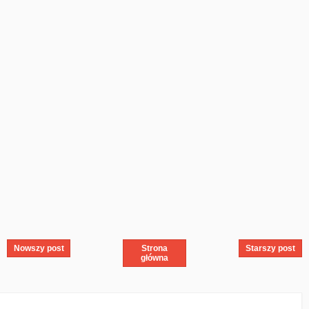
Nowszy post
Strona
Starszy post
główna