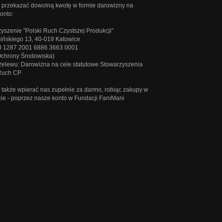
przekazać dowolną kwotę w formie darowizny na
onto:
yszenie "Polski Ruch Czystszej Produkcji"
sińskiego 13, 40-019 Katowice
0 1287 2001 6886 3663 0001
Ochrony Środowiska)
rzelewu: Darowizna na cele statutowe Stowarzyszenia
 Ruch CP
także wpierać nas zupełnie za darmo, robiąc zakupy w
cie - poprzez
nasze konto w Fundacji FaniMani