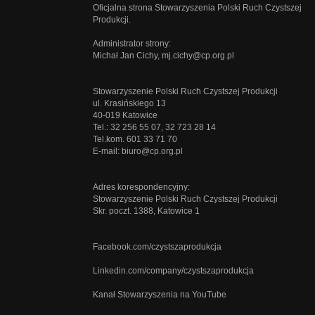
Oficjalna strona Stowarzyszenia Polski Ruch Czystszej
Produkcji.
Administrator strony:
Michał Jan Cichy,
mj.cichy@cp.org.pl
Stowarzyszenie Polski Ruch Czystszej Produkcji
ul. Krasińskiego 13
40-019 Katowice
Tel.: 32 256 55 07, 32 723 28 14
Tel.kom. 601 33 71 70
E-mail:
biuro@cp.org.pl
Adres korespondencyjny:
Stowarzyszenie Polski Ruch Czystszej Produkcji
Skr. poczt. 1388, Katowice 1
Facebook.com/czystszaprodukcja
Linkedin.com/company/czystszaprodukcja
Kanał Stowarzyszenia na YouTube