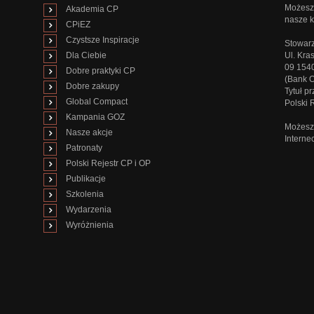
Możesz 
Akademia CP
nasze k
CPiEZ
Czystsze Inspiracje
Stowarz
Dla Ciebie
Ul. Kra
09 154
Dobre praktyki CP
(Bank 
Dobre zakupy
Tytuł p
Global Compact
Polski
Kampania GOZ
Możesz 
Nasze akcje
Interne
Patronaty
Polski Rejestr CP i OP
Publikacje
Szkolenia
Wydarzenia
Wyróżnienia