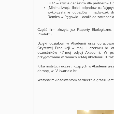
GOZ – szycie gadżetów dla partnerów Enti
„Minimalizacja ilości odpadów trafiając
wykorzystanie odpadów i nadwyżek do
Remiza w Pęgowie – ocalić od zatraceni
Część firm złożyła już Raporty Ekologiczne
Produkcji.
Dzięki udziałowi w Akademii oraz opracow
Czystszej Produkcji w maju i czerwcu br. 
uczestników 47-mej edycji Akademii. W pr
przygotowane w ramach 49-tej Akademii CP wzię
Kilka instytucji uczestniczących w Akademii je
obronę, w IV kwartale br.
Wszystkim Absolwentom serdecznie gratulujem