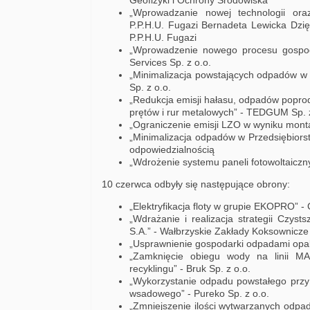
Geofizyki i Ochrony Środowiska
„Wprowadzanie nowej technologii oraz
P.P.H.U. Fugazi Bernadeta Lewicka Dzi
P.P.H.U. Fugazi
„Wprowadzenie nowego procesu gospo
Services Sp. z o.o.
„Minimalizacja powstających odpadów w 
Sp. z o.o.
„Redukcja emisji hałasu, odpadów poprod
prętów i rur metalowych” - TEDGUM Sp. z
„Ograniczenie emisji LZO w wyniku monta
„Minimalizacja odpadów w Przedsiębiorst
odpowiedzialnością
„Wdrożenie systemu paneli fotowoltaicz
10 czerwca odbyły się następujące obrony:
„Elektryfikacja floty w grupie EKOPRO” -
„Wdrażanie i realizacja strategii Czyst
S.A.” - Wałbrzyskie Zakłady Koksownicze 
„Usprawnienie gospodarki odpadami opako
„Zamknięcie obiegu wody na linii MAS
recyklingu” - Bruk Sp. z o.o.
„Wykorzystanie odpadu powstałego przy 
wsadowego” - Pureko Sp. z o.o.
„Zmniejszenie ilości wytwarzanych odp