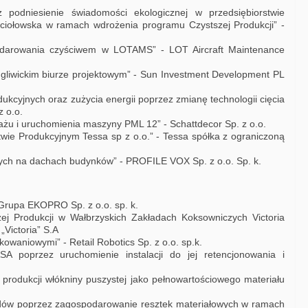
 podniesienie świadomości ekologicznej w przedsiębiorstwie
ęciołowska w ramach wdrożenia programu Czystszej Produkcji” -
darowania czyściwem w LOTAMS” - LOT Aircraft Maintenance
gliwickim biurze projektowym” - Sun Investment Development PL
ukcyjnych oraz zużycia energii poprzez zmianę technologii cięcia
 o.o.
żu i uruchomienia maszyny PML 12” - Schattdecor Sp. z o.o.
wie Produkcyjnym Tessa sp z o.o.” - Tessa spółka z ograniczoną
nych na dachach budynków” - PROFILE VOX Sp. z o.o. Sp. k.
 Grupa EKOPRO Sp. z o.o. sp. k.
szej Produkcji w Wałbrzyskich Zakładach Koksowniczych Victoria
„Victoria” S.A
waniowymi” - Retail Robotics Sp. z o.o. sp.k.
A poprzez uruchomienie instalacji do jej retencjonowania i
produkcji włókniny puszystej jako pełnowartościowego materiału
adów poprzez zagospodarowanie resztek materiałowych w ramach