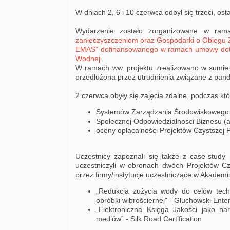
W dniach 2, 6 i 10 czerwca odbył się trzeci, osta
Wydarzenie zostało zorganizowane w ra
zanieczyszczeniom oraz Gospodarki o Obiegu Z
EMAS” dofinansowanego w ramach umowy dota
Wodnej
.
W ramach ww. projektu zrealizowano w sumie 
przedłużona przez utrudnienia związane z pande
2 czerwca obyły się zajęcia zdalne, podczas kt
Systemów Zarządzania Środowiskowego
Społecznej Odpowiedzialności Biznesu (
oceny opłacalności Projektów Czystszej P
Uczestnicy zapoznali się także z case-study r
uczestniczyli w obronach dwóch Projektów Cz
przez firmy/instytucje uczestniczące w Akademi
„Redukcja zużycia wody do celów techn
obróbki wibrościernej” - Głuchowski Ente
„Elektroniczna Księga Jakości jako na
mediów” - Silk Road Certification