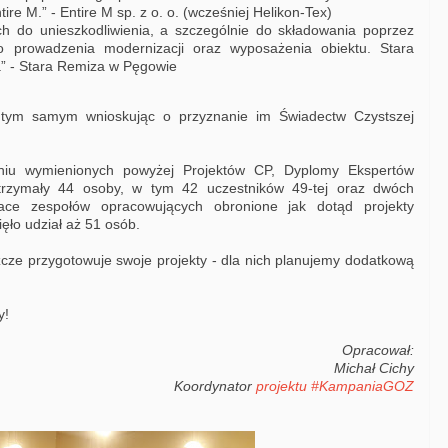
re M.” - Entire M sp. z o. o. (wcześniej Helikon-Tex)
ych do unieszkodliwienia, a szczególnie do składowania poprzez
 prowadzenia modernizacji oraz wyposażenia obiektu. Stara
a” - Stara Remiza w Pęgowie
, tym samym wnioskując o przyznanie im Świadectw Czystszej
aniu wymienionych powyżej Projektów CP, Dyplomy Ekspertów
otrzymały 44 osoby, w tym 42 uczestników 49-tej oraz dwóch
ace zespołów opracowujących obronione jak dotąd projekty
ło udział aż 51 osób.
szcze przygotowuje swoje projekty - dla nich planujemy dodatkową
y!
Opracował:
Michał Cichy
Koordynator
projektu #KampaniaGOZ