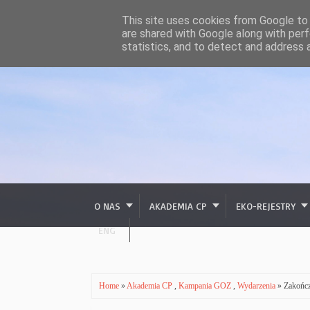
This site uses cookies from Google to d
are shared with Google along with perf
statistics, and to detect and address 
O NAS
AKADEMIA CP
EKO-REJESTRY
ENG
Home
»
Akademia CP
,
Kampania GOZ
,
Wydarzenia
» Zakończ