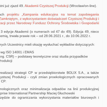
tni już zjazd 49.
Akademii Czystszej Produkcji
(Wrocław/on-line).
mach
projektu „Kampania edukacyjna na temat zapobiegania
amkniętym, z wykorzystaniem doświadczeń Czystszej Produkcji i
cji przez Narodowy Fundusz Ochrony Środowiska i Gospodarki
3 edycje Akademii (o numerach od 47 do 49). Edycja 49, nieco
mią, trwała prawie rok – od 28.06.2021 r., do 10.06.2022 r.
órych Uczestnicy mieli okazję wysłuchać wykładów dotyczących:
 wg ISO 14001 i EMAS
ang. CSR) – podstawy teoretyczne oraz studia przypadków
rodukcji
ealizacji strategii CP w przedsiębiorstwie BOLIX S.A., a także
ystszej Produkcji - czyli zmian proekologicznych opracowanych
i CP:
ologicznych oraz minimalizacja odpadów na linii produkcyjnej
rprise International Partnership Maciej Głuchowski
rzędzie do ograniczania wykorzystania materiałów biurowych i