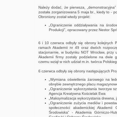
Należy dodać, że pierwsza, „demonstracyjna”
została zorganizowana 5 maja br., kiedy to - 
Obroniony został wtedy projekt:
„Ograniczenie oddziaływania na środo
Produkcji”, opracowany przez Nestor Spri
6 i 10 czerwca odbyły się obrony kolejnych 
ramach Akademii nr 49 oraz dwóch rozpoczę
stacjonarnie, w budynku NOT Wrocław, przy ul
Akademii firmy zostały podzielone na dwie gr
czemu wziął w nich udział m.in. twórca Polskie
6 czerwca odbyły się obrony następujących Pro
„Wymiana oświetlenia żarowego na le
obrębie zewnętrznego placu magazynowe
„Ograniczenie wykorzystania tworzyw s
Agencja Kreatywna Kościelak Ewa
„Maksymalizacja wykorzystania drewna, 
„Ograniczenie zużycia mediów i powst
społeczności akademickiej Akademii G
Środowiska” - Akademia Górniczo-Hutn