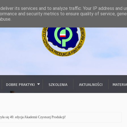
eliver its services and to analyze traffic. Your IP address and 
ormance and security metrics to ensure quality of service, gen
abuse.
DOBRE PRAKTYKI
SZKOLENIA
AKTUALNOŚCI
MATERI
yła się 49. edycja Akademii Czystszej Produkcji!