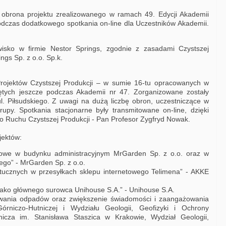
 obrona projektu zrealizowanego w ramach 49. Edycji Akademii
podczas dodatkowego spotkania on-line dla Uczestników Akademii.
wisko w firmie Nestor Springs, zgodnie z zasadami Czystszej
ngs Sp. z o.o. Sp.k.
Projektów Czystszej Produkcji – w sumie 16-tu opracowanych w
tych jeszcze podczas Akademii nr 47. Zorganizowane zostały
. Piłsudskiego. Z uwagi na dużą liczbę obron, uczestniczące w
upy. Spotkania stacjonarne były transmitowane on-line, dzięki
go Ruchu Czystszej Produkcji - Pan Profesor Zygfryd Nowak.
jektów:
dowe w budynku administracyjnym MrGarden Sp. z o.o. oraz w
go” - MrGarden Sp. z o.o.
ztucznych w przesyłkach sklepu internetowego Telimena” - AKKE
jako głównego surowca Unihouse S.A.” - Unihouse S.A.
awania odpadów oraz zwiększenie świadomości i zaangażowania
órniczo-Hutniczej i Wydziału Geologii, Geofizyki i Ochrony
icza im. Stanisława Staszica w Krakowie, Wydział Geologii,