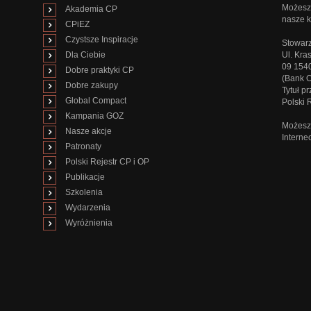
Możesz 
Akademia CP
nasze k
CPiEZ
Czystsze Inspiracje
Stowarz
Dla Ciebie
Ul. Kra
09 154
Dobre praktyki CP
(Bank 
Dobre zakupy
Tytuł p
Global Compact
Polski
Kampania GOZ
Możesz 
Nasze akcje
Interne
Patronaty
Polski Rejestr CP i OP
Publikacje
Szkolenia
Wydarzenia
Wyróżnienia