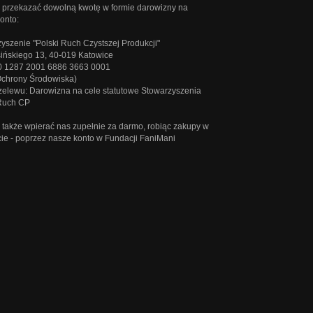
przekazać dowolną kwotę w formie darowizny na
onto:
yszenie "Polski Ruch Czystszej Produkcji"
sińskiego 13, 40-019 Katowice
0 1287 2001 6886 3663 0001
Ochrony Środowiska)
rzelewu: Darowizna na cele statutowe Stowarzyszenia
 Ruch CP
także wpierać nas zupełnie za darmo, robiąc zakupy w
cie - poprzez
nasze konto w Fundacji FaniMani