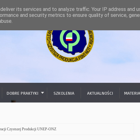
eliver its services and to analyze traffic. Your IP address and 
ormance and security metrics to ensure quality of service, gen
abuse.
DOBRE PRAKTYKI
SZKOLENIA
AKTUALNOŚCI
MATERI
racji Czystszej Produkcji UNEP-ONZ