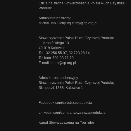
Oficjalna strona Stowarzyszenia Polski Ruch Czystszej
Produkcji.
Administrator strony:
Michał Jan Cichy,
mj.cichy@cp.org.pl
Stowarzyszenie Polski Ruch Czystszej Produkcji
ul. Krasińskiego 13
40-019 Katowice
Tel.: 32 256 55 07, 32 723 28 14
Tel.kom. 601 33 71 70
E-mail:
biuro@cp.org.pl
Adres korespondencyjny:
Stowarzyszenie Polski Ruch Czystszej Produkcji
Skr. poczt. 1388, Katowice 1
Facebook.com/czystszaprodukcja
Linkedin.com/company/czystszaprodukcja
Kanał Stowarzyszenia na YouTube