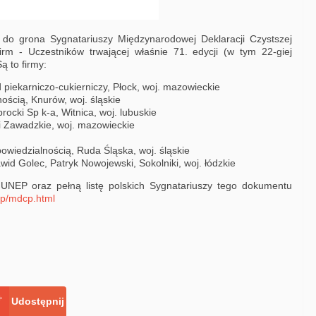
 do grona Sygnatariuszy Międzynarodowej Deklaracji Czystszej
rm - Uczestników trwającej właśnie 71. edycji (w tym 22-giej
Są to firmy:
iekarniczo-cukierniczy, Płock, woj. mazowieckie
ością, Knurów, woj. śląskie
ocki Sp k-a, Witnica, woj. lubuskie
ki Zawadzkie, woj. mazowieckie
wiedzialnością, Ruda Śląska, woj. śląskie
wid Golec, Patryk Nowojewski, Sokolniki, woj. łódzkie
 UNEP oraz pełną listę polskich Sygnatariuszy tego dokumentu
l/p/mdcp.html
Udostępnij