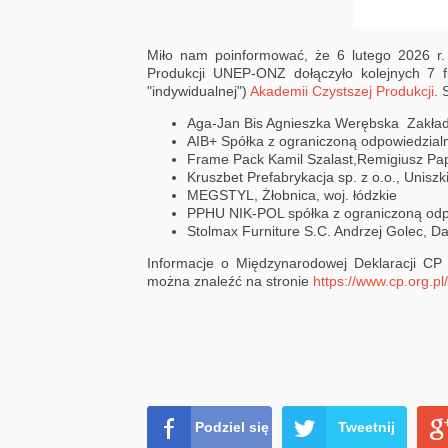
Miło nam poinformować, że 6 lutego 2026 r.
Produkcji UNEP-ONZ dołączyło kolejnych 7 fi
"indywidualnej")
Akademii Czystszej Produkcji
. 
Aga-Jan Bis Agnieszka Werębska Zakład p
AIB+ Spółka z ograniczoną odpowiedzialn
Frame Pack Kamil Szalast,Remigiusz Papr
Kruszbet Prefabrykacja sp. z o.o., Unisz
MEGSTYL, Żłobnica, woj. łódzkie
PPHU NIK-POL spółka z ograniczoną odpo
Stolmax Furniture S.C. Andrzej Golec, Da
Informacje o Międzynarodowej Deklaracji CP
można znaleźć na stronie
https://www.cp.org.p
Podziel się
Tweetnij