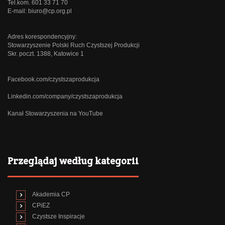
Tel.kom. 601 33 71 70
E-mail:
biuro@cp.org.pl
Adres korespondencyjny:
Stowarzyszenie Polski Ruch Czystszej Produkcji
Skr. poczt. 1388, Katowice 1
Facebook.com/czystszaprodukcja
Linkedin.com/company/czystszaprodukcja
Kanał Stowarzyszenia na YouTube
Przeglądaj według kategorii
Akademia CP
CPiEZ
Czystsze Inspiracje