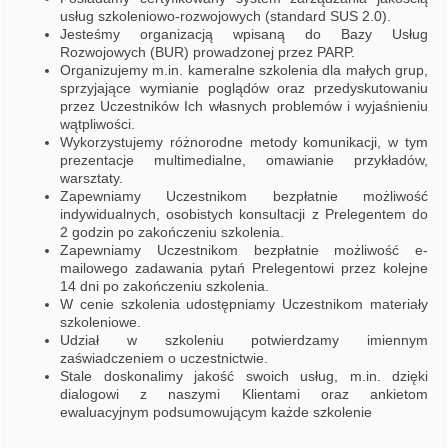
usług szkoleniowo-rozwojowych (standard SUS 2.0).
Jesteśmy organizacją wpisaną do Bazy Usług
Rozwojowych (BUR) prowadzonej przez PARP.
Organizujemy m.in. kameralne szkolenia dla małych grup,
sprzyjające wymianie poglądów oraz przedyskutowaniu
przez Uczestników Ich własnych problemów i wyjaśnieniu
wątpliwości.
Wykorzystujemy różnorodne metody komunikacji, w tym
prezentacje multimedialne, omawianie przykładów,
warsztaty.
Zapewniamy Uczestnikom bezpłatnie możliwość
indywidualnych, osobistych konsultacji z Prelegentem do
2 godzin po zakończeniu szkolenia.
Zapewniamy Uczestnikom bezpłatnie możliwość e-
mailowego zadawania pytań Prelegentowi przez kolejne
14 dni po zakończeniu szkolenia.
W cenie szkolenia udostępniamy Uczestnikom materiały
szkoleniowe.
Udział w szkoleniu potwierdzamy imiennym
zaświadczeniem o uczestnictwie.
Stale doskonalimy jakość swoich usług, m.in. dzięki
dialogowi z naszymi Klientami oraz ankietom
ewaluacyjnym podsumowującym każde szkolenie