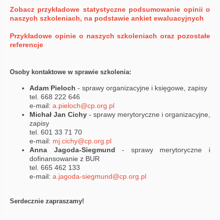
Zobacz przykładowe statystyczne podsumowanie opinii o
naszych szkoleniach, na podstawie ankiet ewaluacyjnych
Przykładowe opinie o naszych szkoleniach oraz pozostałe
referencje
Osob
y
kontaktow
e
w sprawie szkolenia
:
Adam Pieloch
- sprawy organizacyjne i księgowe, zapisy
tel. 668 222 646
e-mail:
a.pieloch@cp.org.pl
Michał Jan Cichy
- sprawy merytoryczne i organizacyjne,
zapisy
tel. 601 33 71 70
e-mail:
mj.cichy@cp.org.pl
Anna Jagoda-Siegmund
- sprawy merytoryczne i
dofinansowanie z BUR
tel. 665 462 133
e-mail:
a.jagoda-siegmund@cp.org.pl
Serdecznie zapraszamy!