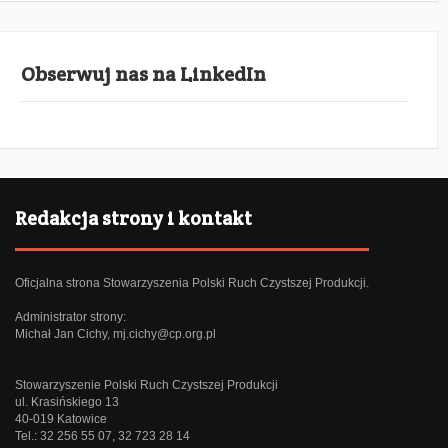
Obserwuj nas na LinkedIn
Redakcja strony i kontakt
Oficjalna strona Stowarzyszenia Polski Ruch Czystszej Produkcji.
Administrator strony:
Michał Jan Cichy,
mj.cichy@cp.org.pl
Stowarzyszenie Polski Ruch Czystszej Produkcji
ul. Krasińskiego 13
40-019 Katowice
Tel.: 32 256 55 07, 32 723 28 14