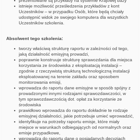
prezentowane są przykłady na systemie Krajowej bazy
istnieje możliwość prześledzenia przykładów z kont
Uczestników – w przypadku Osób, które będą chciały
udostępnić widok ze swojego komputera dla wszystkich
Uczestników szkolenia.
Absolwent tego szkolenia:
tworzy właściwą strukturę raportu w zależności od tego,
jaką działalność emisyjną prowadzi,
poprawnie konstruuje strukturę sprawozdania dla miejsca
korzystania ze środowiska z eksploatacją instalacji –
zgodnie z rzeczywistą strukturą technologiczną instalacji
eksploatowanej na terenie zakładu oraz sposobem
monitorowania emisji,
wprowadza do raportu dane emisyjne w sposób spójny z
prowadzonymi innymi rodzajami sprawozdawczości, w
tym sprawozdawczością dot. opłat za korzystanie ze
środowiska
prawidłowo wprowadza do raportu dokładnie te rodzaje
emisyjnej działalności, jakie potrzebuje umieć wprowadzić,
identyfikuje na potrzeby raportu emisje, które miały
miejsce w warunkach odbiegających od normalnych oraz
emisje przypadkowe,
wprowadza do raportu dane o posiadanych decyzjach