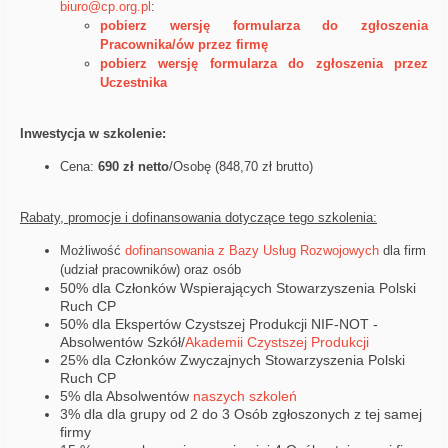
biuro@cp.org.pl
:
pobierz wersję formularza do zgłoszenia
Pracownika/ów przez firmę
pobierz wersję formularza do zgłoszenia przez
Uczestnika
Inwestycja w szkolenie:
Cena:
6
90 zł netto
/Osobę (848,70 zł brutto)
Rabaty, promocje i dofinansowania dotyczące tego szkolenia
:
Możliwość
dofinansowania z Bazy Usług Rozwojowych
dla firm
(udział pracowników) oraz osób
50% dla Członków Wspierających Stowarzyszenia Polski
Ruch CP
50% dla Ekspertów Czystszej Produkcji NIF-NOT -
Absolwentów Szkół/
Akademii Czystszej Produkcji
25% dla Członków Zwyczajnych Stowarzyszenia Polski
Ruch CP
5% dla Absolwentów
naszych szkoleń
3% dla dla grupy od 2 do 3 Osób zgłoszonych z tej samej
firmy