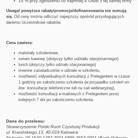
15 % przy zgłoszeniu co najmniej 4 Osób z tej samej firmy
Uwaga! powyższe
rabaty/promocje/dofinansowania
nie sumują
się.
Od ceny można odliczyć najwyższy spośród
przysługujących
danemu Uczestnikow
i
rabatów
.
Cena zawiera:
materiały szkoleniowe,
(
dotyczy tylko udziału stacjonarnego
)
serwis kawowy
lunch (
dotyczy tylko udziału stacjonarnego
)
imienne zaświadczenie o udziale w szkoleniu,
możliwość indywidualnych konsultacji z Prelegentem w czasie
1 godziny po zakończeniu szkolenia (
w przypadku szkoleń on-
line: konsultacje telefoniczne lub na sali webinaryjnej
),
możliwość konsultacji e-mailowych z Prelegentem przez
kolejnych 7 dni po zakończeniu szkolenia.
Dane do przelewu:
Stowarzyszenie Polski Ruch Czystszej Produkcji
ul. Krasińskiego 13, 40-019 Katowice
Nr konta: 09 1540 1287 2001 6886 3663 0001 (Bank Ochrony