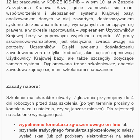
12 lat pracowała w KOBiZE IOŚ-PIB – w tym 10 lat w Zespole
Zarządzania Krajową Bazą, gdzie zajmowała się m.in.
współtworzeniem i ulepszaniem systemu Krajowej bazy,
analizowaniem danych w niej zawartych, dostosowywaniem
systemu do zbierania informacji wymaganych zmieniającym się
prawem, a w okresie raportowania – wspieraniem Użytkowników
Krajowej bazy w poprawnym wypełnianiu raportu. W pracy
szkoleniowo-warsztatowej jest elastyczna, zwraca uwagę na
potrzeby Uczestników. Dzięki swojemu doświadczeniu
zawodowemu zna nie tylko trudności, jakie najczęściej miewają
Użytkownicy Krajowej bazy, ale także szczegóły dotyczące
samego systemu. Dyplomowana trener szkoleniowiec, obecnie
zawodowo zajmuje się m.in. szkoleniami i nauczaniem.
Zasady naboru:
Szkolenie ma charakter otwarty. Zgłoszenia przyjmujemy do 4
dni roboczych przed datą szkolenia (po tym terminie prosimy o
kontakt w celu ustalenia, czy są jeszcze miejsca). Dla rejestracji
na szkolenie wymagane jest:
wypełnienie formularza zgłoszeniowego on-line
lub
przysłanie
tradycyjnego formularza zgłoszeniowego
; należy
wysłać skan (
lub pdf podpisany elektronicznie) na adres