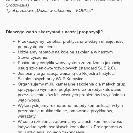
Środowiska)
Tytuł przelewu: „Udział w szkoleniu – KOBIZE"
Dlaczego warto skorzystać z naszej propozycji?
Przekazujemy rzetelną, praktyczną wiedzę i umiejętności,
po przystępnej cenie.
Udzielamy rabatów na kolejne szkolenia w naszym
Stowarzyszeniu.
Posiadamy certyfikowany system zarządzania jakością
usług szkoleniowo-rozwojowych (standard SUS 2.0).
Jesteśmy organizacją wpisaną do Rejestru Instytucji
Szkoleniowych przy WUP Katowice.
Organizujemy m.in. kameralne szkolenia dla małych grup,
sprzyjające wymianie poglądów oraz przedyskutowaniu
przez Uczestników Ich własnych problemów i wyjaśnieniu
wątpliwości.
Wykorzystujemy różnorodne metody komunikacji, w tym
prezentacje multimedialne, omawianie przykładów,
warsztaty.
W cenie szkolenia zapewniamy Uczestnikom możliwość
indywidualnych, osobistych konsultacji z Prelegentem w
dniu szkolenia, po jego zakończeniu.