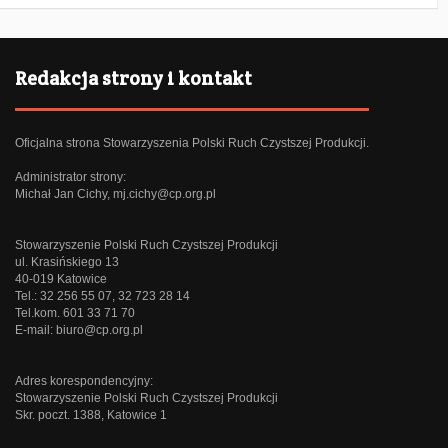
Redakcja strony i kontakt
Oficjalna strona Stowarzyszenia Polski Ruch Czystszej Produkcji.
Administrator strony:
Michał Jan Cichy,
mj.cichy@cp.org.pl
Stowarzyszenie Polski Ruch Czystszej Produkcji
ul. Krasińskiego 13
40-019 Katowice
Tel.: 32 256 55 07, 32 723 28 14
Tel.kom. 601 33 71 70
E-mail:
biuro@cp.org.pl
Adres korespondencyjny:
Stowarzyszenie Polski Ruch Czystszej Produkcji
Skr. poczt. 1388, Katowice 1