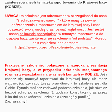
zainteresowanych tematyką raportowania do Krajowej bazy
(KOBIZE).
UWAGA:
to szkolenia jest adresowane w szczególności do osób
"średniozaawansowanych" - które mają już pewne
doświadczenia z raportowaniem do Krajowej bazy i chcą
poszerzyć swoją wiedzę oraz rozwiać wątpliwości. Jeśli jesteś
osobą
całkowicie początkującą
w tematyce raportowania do
Krajowej bazy, zainteresuj się szkoleniem "od podstaw", którego
opis znajdziesz pod adresem:
https://www.cp.org.pl/szkolenie-kobize-i-oplaty
Pr
aktyczne szkolenie, połączone z szeroką prezentacją
Krajowej bazy, a w przypadku szkolenia stacjonarnego
również z warsztatami na własnych kontach w KOBIZE.
Jeśli
chcesz się nauczyć raportować do Krajowej bazy lub masz
wątpliwości, czy raportujesz prawidłowo - to szkolenie jest dla
Ciebie. Pytania możesz zadawać podczas szkolenia, jak również
bezpośrednio po szkoleniu (1 godzina konsultacji) oraz przez
kilka dni po zakończeniu szkolenia (szczegóły poniżej).
Zapraszamy!